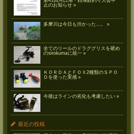
第41回河口湖・西湖鯉釣り大会中
止のお知らせ »
多摩川は今日も渋かった…。 »
全てのリールのドラググリスを硬め
のsirokumaに統一 »
ＫＯＲＤＡとＦＯＸ2種類のＳＰＯ
Ｄを使った実感 »
今後はラインの劣化も考慮したい »
最近の投稿