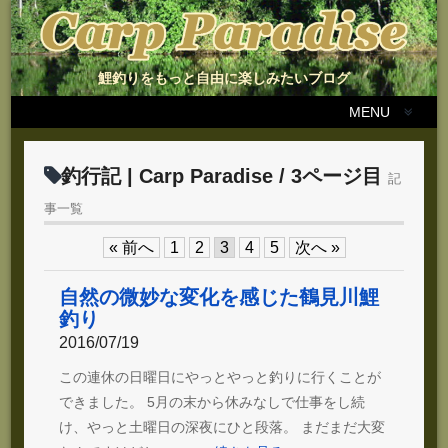
鯉釣りをもっと自由に楽しみたいブログ
MENU
釣行記 | Carp Paradise / 3ページ目
記
事一覧
« 前へ
1
2
3
4
5
次へ »
自然の微妙な変化を感じた鶴見川鯉
釣り
2016/07/19
この連休の日曜日にやっとやっと釣りに行くことが
できました。 5月の末から休みなしで仕事をし続
け、やっと土曜日の深夜にひと段落。 まだまだ大変