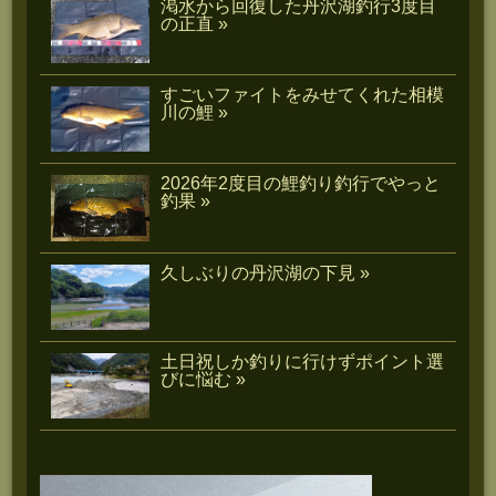
渇水から回復した丹沢湖釣行3度目
の正直 »
すごいファイトをみせてくれた相模
川の鯉 »
2026年2度目の鯉釣り釣行でやっと
釣果 »
久しぶりの丹沢湖の下見 »
土日祝しか釣りに行けずポイント選
びに悩む »