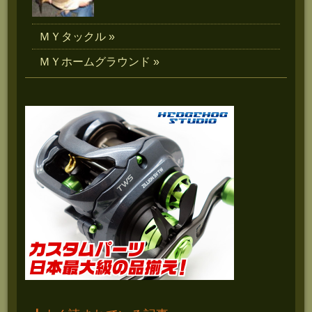
ＭＹタックル »
ＭＹホームグラウンド »