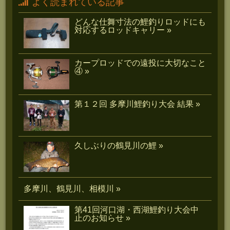
よく読まれている記事
どんな仕舞寸法の鯉釣りロッドにも
対応するロッドキャリー »
カープロッドでの遠投に大切なこと
④ »
第１２回 多摩川鯉釣り大会 結果 »
久しぶりの鶴見川の鯉 »
多摩川、鶴見川、相模川 »
第41回河口湖・西湖鯉釣り大会中
止のお知らせ »