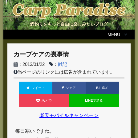
鯉釣りをもっと自由に楽しみたいブログ
MENU
カープケアの裏事情
：2013/01/22
：
雑記
当ページのリンクには広告が含まれています。
B!
追加
ツイート
シェア
LINE
で送る
あとで
楽天モバイルキャンペーン
毎日寒いですね。