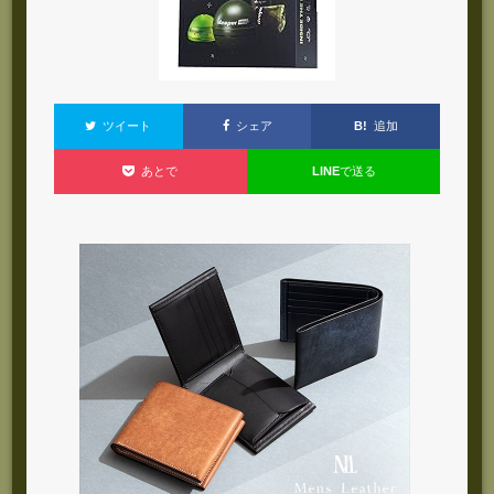
B!
追加
ツイート
シェア
LINE
で送る
あとで