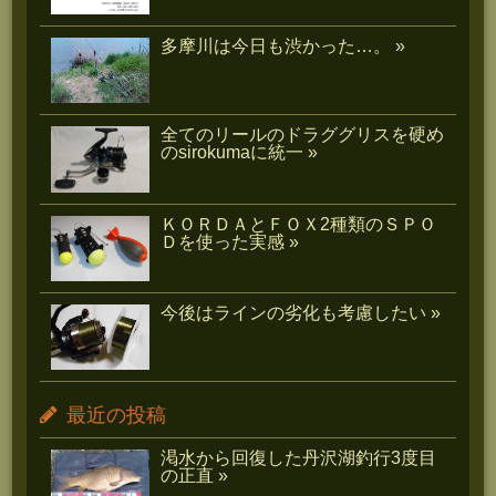
多摩川は今日も渋かった…。 »
全てのリールのドラググリスを硬め
のsirokumaに統一 »
ＫＯＲＤＡとＦＯＸ2種類のＳＰＯ
Ｄを使った実感 »
今後はラインの劣化も考慮したい »
最近の投稿
渇水から回復した丹沢湖釣行3度目
の正直 »