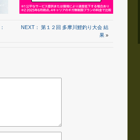
：
NEXT： 第１２回 多摩川鯉釣り大会 結
果
»