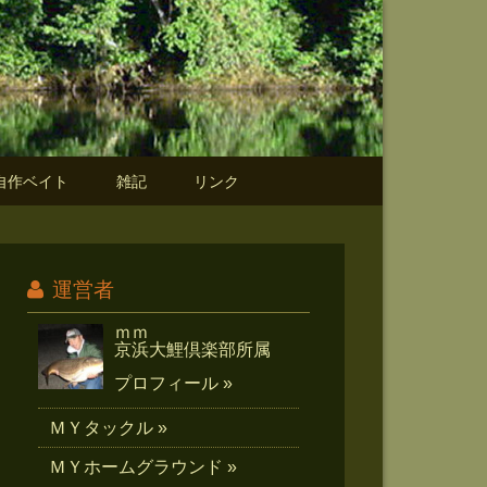
自作ベイト
雑記
リンク
運営者
ｍｍ
京浜大鯉倶楽部所属
プロフィール »
ＭＹタックル »
ＭＹホームグラウンド »