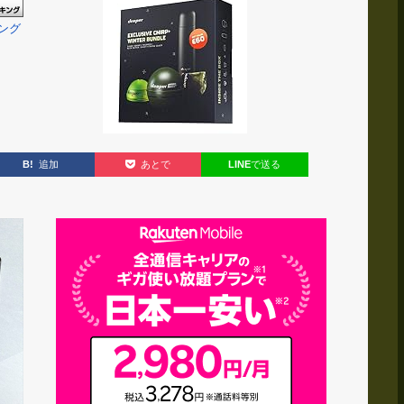
ング
B!
追加
LINE
で送る
あとで