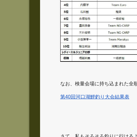
なお、検量会場に持ち込まれた全順
第40回河口湖鯉釣り大会結果表
さて、私もそろそろ釣りに行ける