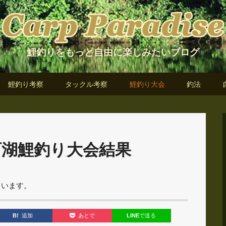
鯉釣りをもっと自由に楽しみたいブログ
鯉釣り考察
タックル考察
鯉釣り大会
釣法
西湖鯉釣り大会結果
ています。
B!
追加
LINE
で送る
あとで