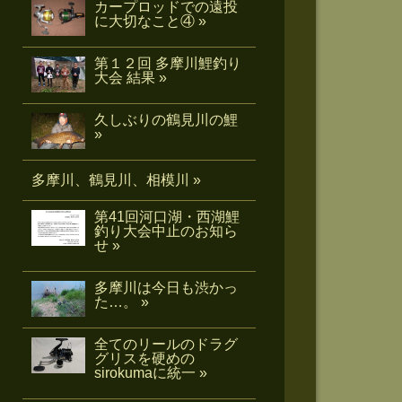
カープロッドでの遠投
に大切なこと④ »
第１２回 多摩川鯉釣り
大会 結果 »
久しぶりの鶴見川の鯉
»
多摩川、鶴見川、相模川 »
第41回河口湖・西湖鯉
釣り大会中止のお知ら
せ »
多摩川は今日も渋かっ
た…。 »
全てのリールのドラグ
グリスを硬めの
sirokumaに統一 »