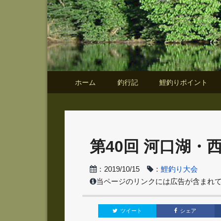
ホーム
釣行記
鯉釣りポイント
第40回 河口湖・
：2019/10/15
：
鯉釣り大会
当ページのリンクには広告が含まれ
ツイート
シェア