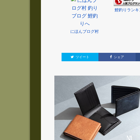
鯉釣りランキ
にほんブログ村
ツイート
シェア