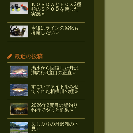
ＫＯＲＤＡとＦＯＸ2種
類のＳＰＯＤを使った
実感 »
今後はラインの劣化も
考慮したい »
最近の投稿
渇水から回復した丹沢
湖釣行3度目の正直 »
すごいファイトをみせ
てくれた相模川の鯉 »
2026年2度目の鯉釣り
釣行でやっと釣果 »
久しぶりの丹沢湖の下
見 »