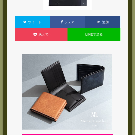
B!
追加
ツイート
シェア
LINE
で送る
あとで