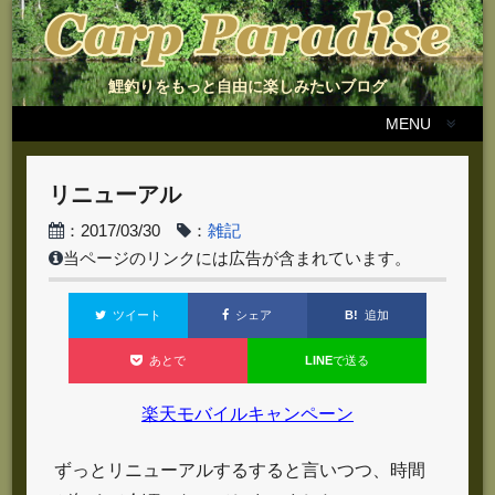
鯉釣りをもっと自由に楽しみたいブログ
MENU
リニューアル
：2017/03/30
：
雑記
当ページのリンクには広告が含まれています。
B!
追加
ツイート
シェア
LINE
で送る
あとで
楽天モバイルキャンペーン
ずっとリニューアルするすると言いつつ、時間