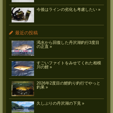
今後はラインの劣化も考慮したい »
最近の投稿
渇水から回復した丹沢湖釣行3度目
の正直 »
すごいファイトをみせてくれた相模
川の鯉 »
2026年2度目の鯉釣り釣行でやっと
釣果 »
久しぶりの丹沢湖の下見 »