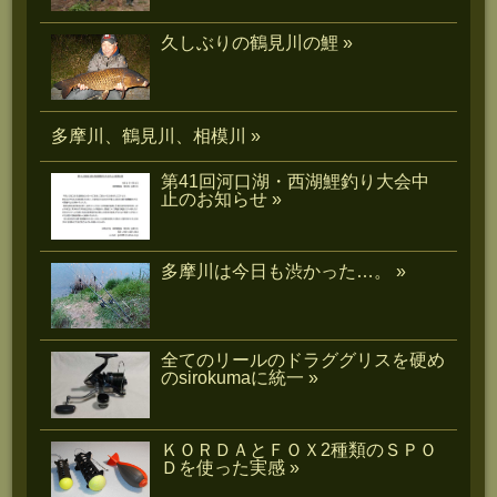
久しぶりの鶴見川の鯉 »
多摩川、鶴見川、相模川 »
第41回河口湖・西湖鯉釣り大会中
止のお知らせ »
多摩川は今日も渋かった…。 »
全てのリールのドラググリスを硬め
のsirokumaに統一 »
ＫＯＲＤＡとＦＯＸ2種類のＳＰＯ
Ｄを使った実感 »