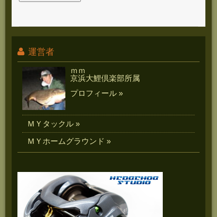
運営者
ｍｍ
京浜大鯉倶楽部所属
プロフィール »
ＭＹタックル »
ＭＹホームグラウンド »