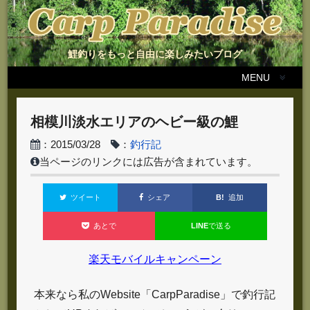
鯉釣りをもっと自由に楽しみたいブログ
MENU
相模川淡水エリアのヘビー級の鯉
：2015/03/28
：
釣行記
当ページのリンクには広告が含まれています。
B!
追加
ツイート
シェア
LINE
で送る
あとで
楽天モバイルキャンペーン
本来なら私のWebsite「CarpParadise」で釣行記