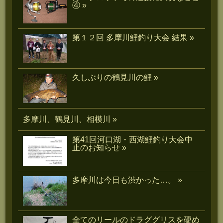
④ »
第１２回 多摩川鯉釣り大会 結果 »
久しぶりの鶴見川の鯉 »
多摩川、鶴見川、相模川 »
第41回河口湖・西湖鯉釣り大会中
止のお知らせ »
多摩川は今日も渋かった…。 »
全てのリールのドラググリスを硬め