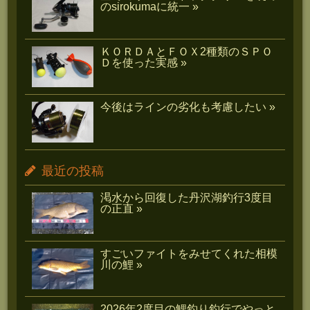
のsirokumaに統一 »
ＫＯＲＤＡとＦＯＸ2種類のＳＰＯ
Ｄを使った実感 »
今後はラインの劣化も考慮したい »
最近の投稿
渇水から回復した丹沢湖釣行3度目
の正直 »
すごいファイトをみせてくれた相模
川の鯉 »
2026年2度目の鯉釣り釣行でやっと