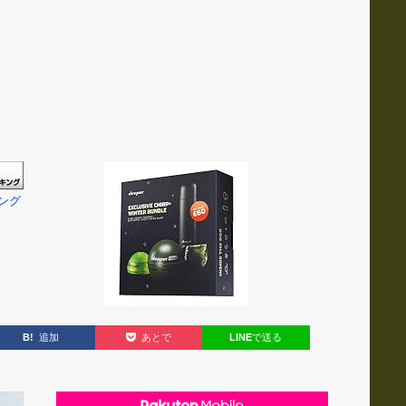
ング
B!
追加
LINE
で送る
あとで