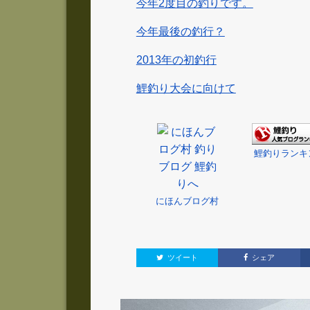
今年2度目の釣りです。
今年最後の釣行？
2013年の初釣行
鯉釣り大会に向けて
鯉釣りランキ
にほんブログ村
ツイート
シェア