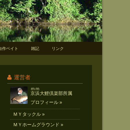
自作ベイト
雑記
リンク
運営者
ｍｍ
京浜大鯉倶楽部所属
プロフィール »
ＭＹタックル »
ＭＹホームグラウンド »