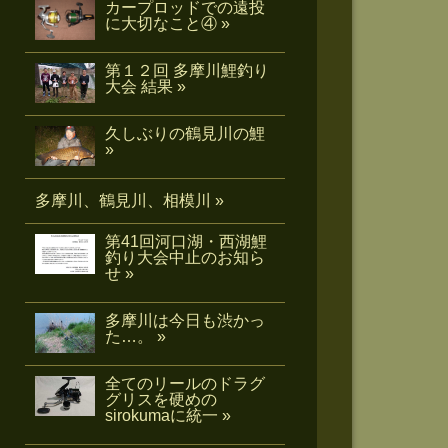
カープロッドでの遠投
に大切なこと④ »
第１２回 多摩川鯉釣り
大会 結果 »
久しぶりの鶴見川の鯉
»
多摩川、鶴見川、相模川 »
第41回河口湖・西湖鯉
釣り大会中止のお知ら
せ »
多摩川は今日も渋かっ
た…。 »
全てのリールのドラグ
グリスを硬めの
sirokumaに統一 »