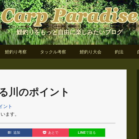
鯉釣りをもっと自由に楽しみたいブログ
鯉釣り考察
タックル考察
鯉釣り大会
釣法
る川のポイント
イント
ています。
B!
追加
LINE
で送る
あとで