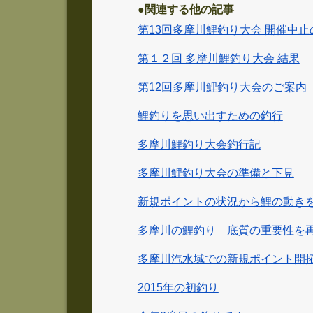
●関連する他の記事
第13回多摩川鯉釣り大会 開催中
第１２回 多摩川鯉釣り大会 結果
第12回多摩川鯉釣り大会のご案内
鯉釣りを思い出すための釣行
多摩川鯉釣り大会釣行記
多摩川鯉釣り大会の準備と下見
新規ポイントの状況から鯉の動き
多摩川の鯉釣り 底質の重要性を
多摩川汽水域での新規ポイント開
2015年の初釣り