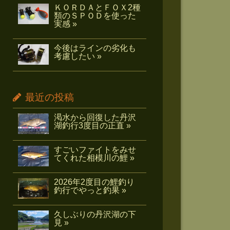
ＫＯＲＤＡとＦＯＸ2種
類のＳＰＯＤを使った
実感 »
今後はラインの劣化も
考慮したい »
最近の投稿
渇水から回復した丹沢
湖釣行3度目の正直 »
すごいファイトをみせ
てくれた相模川の鯉 »
2026年2度目の鯉釣り
釣行でやっと釣果 »
久しぶりの丹沢湖の下
見 »