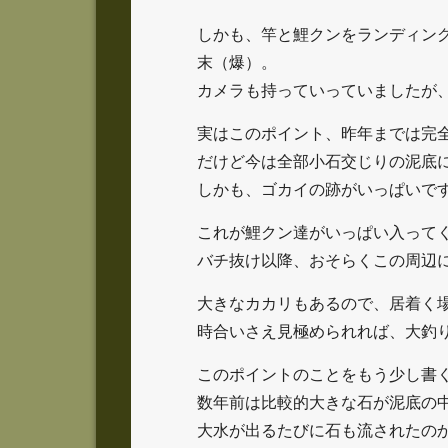
しかも、竿と鯉クンをランディン
末（爆）。
カメラも持っていっていましたが
実はこのポイント、昨年までは完
だけど今は全部小石交じりの泥底
しかも、ゴカイの跡がいっぱいで
これが鯉クン達がいっぱい入って
バチ抜け以降、おそらくこの周辺
大きなカカリもあるので、居着く
時合いさえ見極められれば、大釣
このポイントのことをもう少し書
数年前は比較的大きな石が泥底の
大水が出るたびに石も流されたの