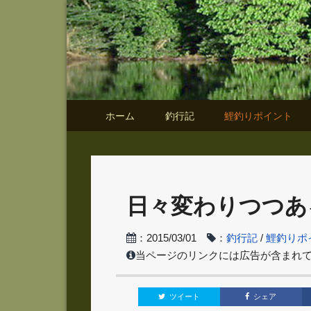
ホーム
釣行記
鯉釣りポイント
日々変わりつつあ
：2015/03/01
：
釣行記
/
鯉釣りポ
当ページのリンクには広告が含まれ
ツイート
シェア