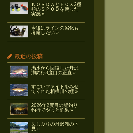
ＫＯＲＤＡとＦＯＸ2種
類のＳＰＯＤを使った
実感 »
今後はラインの劣化も
考慮したい »
最近の投稿
渇水から回復した丹沢
湖釣行3度目の正直 »
すごいファイトをみせ
てくれた相模川の鯉 »
2026年2度目の鯉釣り
釣行でやっと釣果 »
久しぶりの丹沢湖の下
見 »