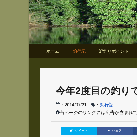
ホーム
釣行記
鯉釣りポイント
今年2度目の釣り
：2014/07/21
：
釣行記
当ページのリンクには広告が含まれ
ツイート
シェア