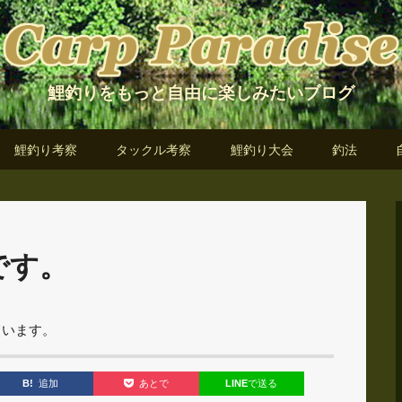
鯉釣りをもっと自由に楽しみたいブログ
鯉釣り考察
タックル考察
鯉釣り大会
釣法
です。
ています。
B!
追加
LINE
で送る
あとで