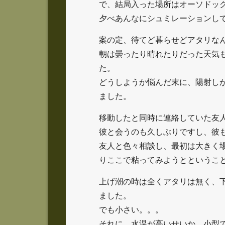
で、結局入った場所はオーソドッ
夕べあんなにシュミレーションし
案の定、待てど暮らせどアタリな
朝は曇ったり晴れたりだった天気
た。
どうしようか悩んだ末に、陽射し
ました。
移動したと同時に連絡していた友
彼と会うのも久しぶりですし、彼
友人と色々相談し、最初は大きく
りここで粘ってみようとというこ
上げ潮の時は全くアタリは無く、
ました。
でも小さい。。。
それに、水温が高いせいか、小型