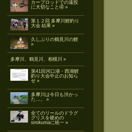
カープロッドでの遠投
に大切なこと④ »
第１２回 多摩川鯉釣り
大会 結果 »
久しぶりの鶴見川の鯉
»
多摩川、鶴見川、相模川 »
第41回河口湖・西湖鯉
釣り大会中止のお知ら
せ »
多摩川は今日も渋かっ
た…。 »
全てのリールのドラグ
グリスを硬めの
sirokumaに統一 »