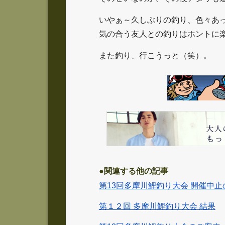
いやぁ～久しぶりの釣り、色々あ
気の合う友人との釣りはホントに
また釣り、行こうっと（笑）。
●関連する他の記事
第13回多摩川鯉釣り大会 開催中
第１２回 多摩川鯉釣り大会 結果