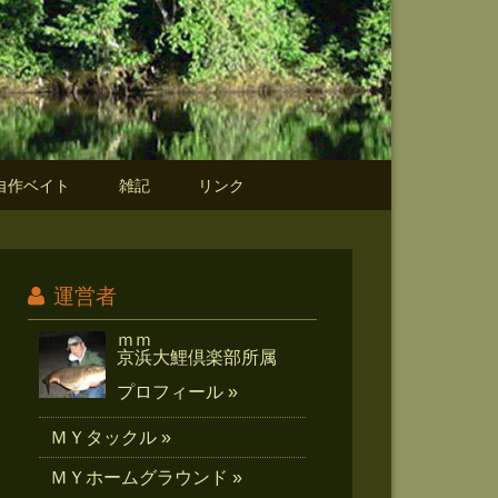
自作ベイト
雑記
リンク
運営者
ｍｍ
京浜大鯉倶楽部所属
プロフィール »
ＭＹタックル »
ＭＹホームグラウンド »