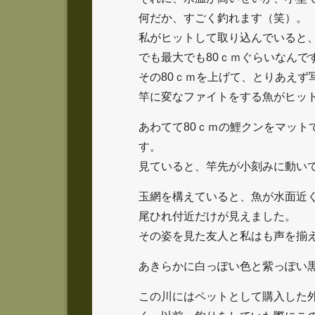
何だか、すごく釣れます（笑）。
私がヒットして取り込んでいると
でも最大でも80ｃｍぐらいなんで
その80ｃｍを上げて、とりあえず
竿に変なファイトをする魚がヒッ
あわてて80ｃｍの鯉クンをマット
す。
見ていると、竿先が小刻みに動い
玉網を構えていると、魚が水面近
尾ひれ付近だけが見えました。
その姿を見た友人と私はも声を揃
あきらかに白っぽい色と紫っぽい
この川にはペットとして購入した