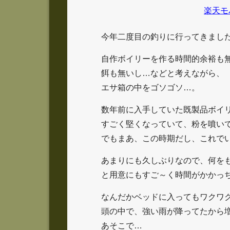
楽天モ
今年二度目の釣りに行ってきまし
自作ボイリーを作る時間的余裕も
餌も無いし…などと考えながら、
エサ箱の中をゴソゴソ…。
数年前に入手していた既製品ボイ
すごく堅くなっていて、粉を噴い
でもまあ、この時期だし、これで
あまりにも久しぶりなので、何を
と用意にもすご～く時間がかかっ
なんだかベッドに入ってもワクワ
頭の中で、強い雨が降ってたから
あそこで…