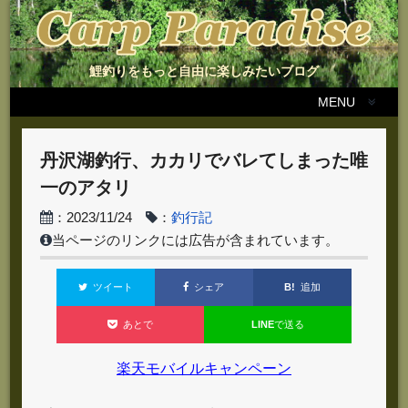
鯉釣りをもっと自由に楽しみたいブログ
MENU
丹沢湖釣行、カカリでバレてしまった唯
一のアタリ
：2023/11/24
：
釣行記
当ページのリンクには広告が含まれています。
B!
追加
ツイート
シェア
LINE
で送る
あとで
楽天モバイルキャンペーン