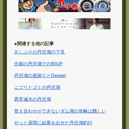
●関連する他の記事
久しぶりの丹沢湖の下見
念願の丹沢湖での90UP
丹沢湖の底探りとDeeper
ニゴリとゴミの丹沢湖
異常減水の丹沢湖
答え合わせができないダム湖の攻略は難しい
やっと昼間に結果を出せた丹沢湖釣行