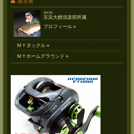
運営者
ｍｍ
京浜大鯉倶楽部所属
プロフィール »
ＭＹタックル »
ＭＹホームグラウンド »