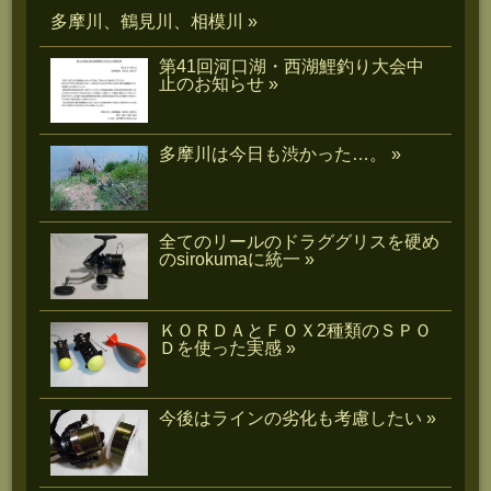
多摩川、鶴見川、相模川 »
第41回河口湖・西湖鯉釣り大会中
止のお知らせ »
多摩川は今日も渋かった…。 »
全てのリールのドラググリスを硬め
のsirokumaに統一 »
ＫＯＲＤＡとＦＯＸ2種類のＳＰＯ
Ｄを使った実感 »
今後はラインの劣化も考慮したい »