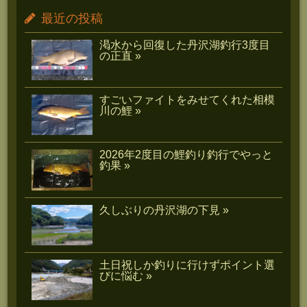
最近の投稿
渇水から回復した丹沢湖釣行3度目
の正直 »
すごいファイトをみせてくれた相模
川の鯉 »
2026年2度目の鯉釣り釣行でやっと
釣果 »
久しぶりの丹沢湖の下見 »
土日祝しか釣りに行けずポイント選
びに悩む »