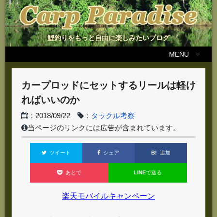
鯉釣りをもっと自由に楽しみたいブログ
MENU
カープロッドにセットするリールは軽け
ればいいのか
：2018/09/22
：
タックル考察
当ページのリンクには広告が含まれています。
B!
追加
ツイート
シェア
LINE
で送る
あとで
楽天モバイルキャンペーン