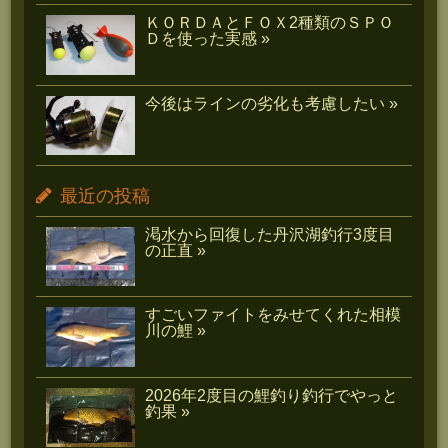
ＫＯＲＤＡとＦＯＸ2種類のＳＰＯ
Ｄを使った実感 »
今後はラインの劣化も考慮したい »
最近の投稿
渇水から回復した丹沢湖釣行3度目
の正直 »
すごいファイトをみせてくれた相模
川の鯉 »
2026年2度目の鯉釣り釣行でやっと
釣果 »