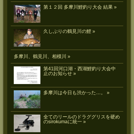
第１２回 多摩川鯉釣り大会 結果 »
久しぶりの鶴見川の鯉 »
多摩川、鶴見川、相模川 »
第41回河口湖・西湖鯉釣り大会中
止のお知らせ »
多摩川は今日も渋かった…。 »
全てのリールのドラググリスを硬め
のsirokumaに統一 »