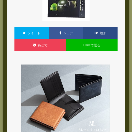
B!
追加
ツイート
シェア
LINE
で送る
あとで